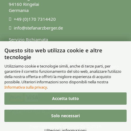
94160 Ringelai
Germania
+49 (0)170 7314420
info@stefanarzberger.de
Servizio Richiamata
Questo sito web utilizza cookie e altre
Modulo di Contatto
tecnologie
Puoi ritirare il tuo ordine direttamente da noi.
Utilizziamo cookie e tecnologie simili, anche di terze parti, per
Dopo l'ordine, ti contatteremo per comunicarti quando
garantire il corretto funzionamento del sito web, analizzare l’utilizzo
la merce sarà pronta per il ritiro.
della nostra offerta e offrirti la migliore esperienza di acquisto
possibile. Ulteriori informazioni sono disponibili nella nostra
Ritiro
Informativa sulla privacy
.
Accetta tutto
Pagamento & Spedizione
Solo necessari
Internetshop
by Gambio.de © 2026
Ulteriori informazioni