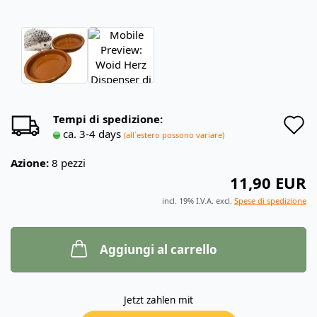
A
Tempi di spedizione:
ca. 3-4 days
(all`estero possono variare)
a
Azione:
8
pezzi
l
11,90 EUR
d
incl. 19% I.V.A. excl.
Spese di spedizione
d
Aggiungi al carrello
Jetzt zahlen mit